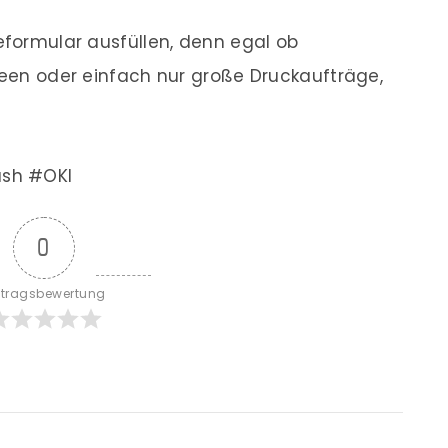
meformular ausfüllen, denn egal ob
creen oder einfach nur große Druckaufträge,
ush #OKI
0
itragsbewertung