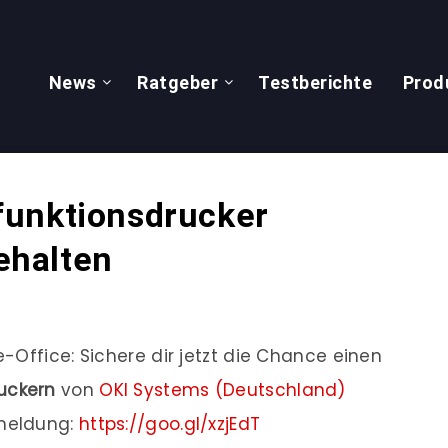
News
Ratgeber
Testberichte
Prod
funktionsdrucker
ehalten
-Office: Sichere dir jetzt die Chance einen
ruckern
von
OKI Systems (Deutschland)
Anmeldung:
https://goo.gl/xzjEdT