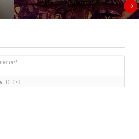
{}
[+]