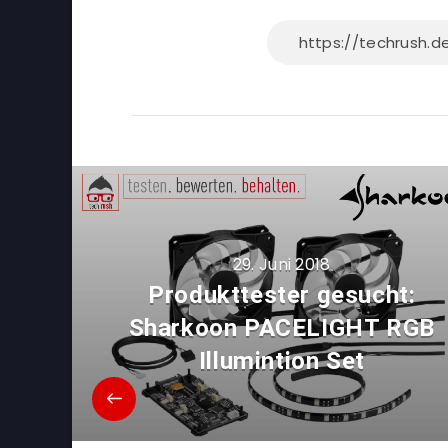
29. Juni 2018
Produkttester gesucht:
Sharkoon PACELIGHT RGB
Illumintion Set