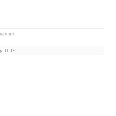
{}
[+]