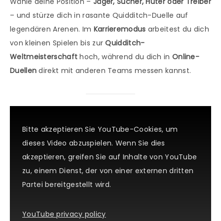
Wähle deine Position –
Jäger, Sucher, Hüter oder Treiber
– und stürze dich in rasante Quidditch-Duelle auf
legendären Arenen. Im
Karrieremodus
arbeitest du dich
von kleinen Spielen bis zur
Quidditch-
Weltmeisterschaft
hoch, während du dich in
Online-
Duellen
direkt mit anderen Teams messen kannst.
Bitte akzeptieren Sie YouTube-Cookies, um
dieses Video abzuspielen. Wenn Sie dies
akzeptieren, greifen Sie auf Inhalte von YouTube
zu, einem Dienst, der von einer externen dritten
Partei bereitgestellt wird.
YouTube privacy policy