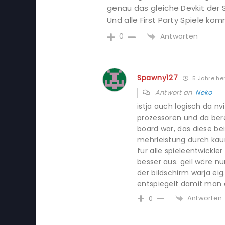
genau das gleiche Devkit der S
Und alle First Party Spiele ko
Antworten
0
Spawny127
5 Jahre he
Antwort an
Neko
istja auch logisch da nv
prozessoren und da bere
board war, das diese b
mehrleistung durch kau
für alle spieleentwickle
besser aus. geil wäre nu
der bildschirm warja eig
entspiegelt damit man 
Antworten
0