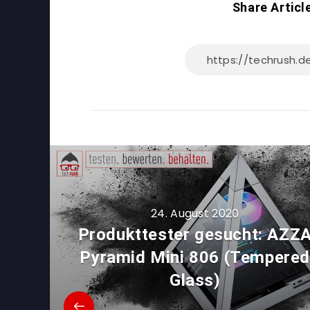
Share Articl
24. August 2020
Produkttester gesucht: AZZ
Pyramid Mini 806 (Tempere
Glass)