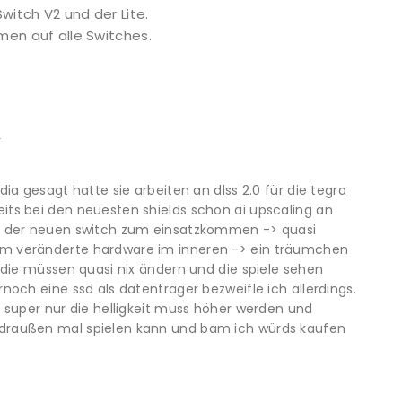
witch V2 und der Lite.
mmen auf alle Switches.
r
idia gesagt hatte sie arbeiten an dlss 2.0 für die tegra
its bei den neuesten shields schon ai upscaling an
ei der neuen switch zum einsatzkommen -> quasi
m veränderte hardware im inneren -> ein träumchen
r die müssen quasi nix ändern und die spiele sehen
rnoch eine ssd als datenträger bezweifle ich allerdings.
. super nur die helligkeit muss höher werden und
draußen mal spielen kann und bam ich würds kaufen