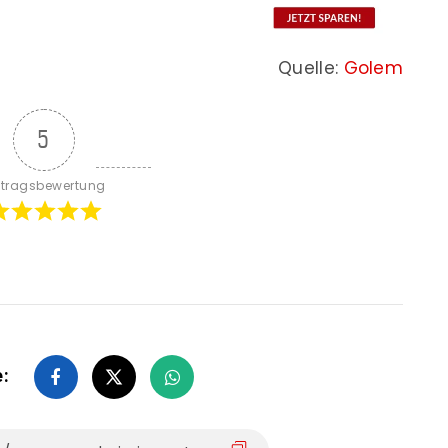
Quelle:
Golem
5
itragsbewertung
e: