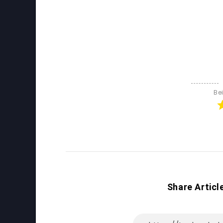
Be
Share Articl