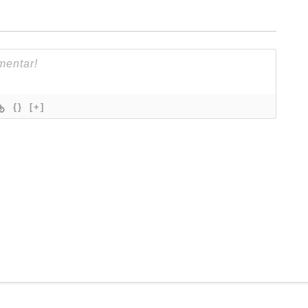
{}
[+]