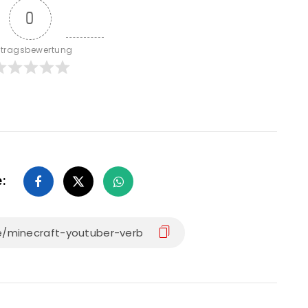
0
itragsbewertung
e: