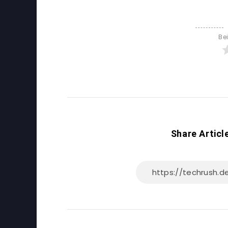
Be
Share Articl