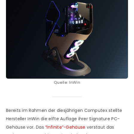
Quelle: InWin
Bereits im Rahmen der diesjährigen Computex stellte
Hersteller InWin die elfte Auflage ihrer Signature PC-
Gehäuse vor. Das
“Infinite”-Gehäuse
verstaut das