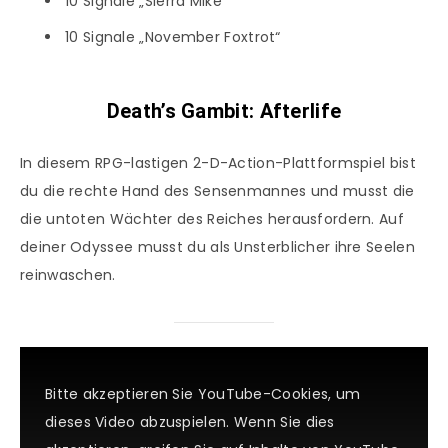
10 Signale „Sierra Mike“
10 Signale „November Foxtrot“
Death’s Gambit: Afterlife
In diesem RPG-lastigen 2-D-Action-Plattformspiel bist
du die rechte Hand des Sensenmannes und musst die
die untoten Wächter des Reiches herausfordern. Auf
deiner Odyssee musst du als Unsterblicher ihre Seelen
reinwaschen.
Bitte akzeptieren Sie YouTube-Cookies, um
dieses Video abzuspielen. Wenn Sie dies