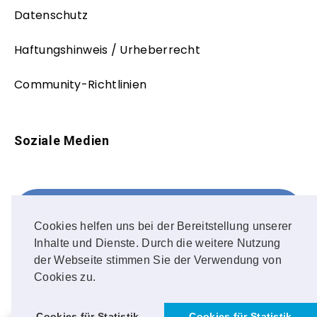
Datenschutz
Haftungshinweis / Urheberrecht
Community-Richtlinien
Soziale Medien
Facebook
FOLLOW ME!
Cookies helfen uns bei der Bereitstellung unserer
Inhalte und Dienste. Durch die weitere Nutzung
Instagram
der Webseite stimmen Sie der Verwendung von
Cookies zu.
OUR PHOTOS!
Cookies für Statistik
Cookies für Statistik