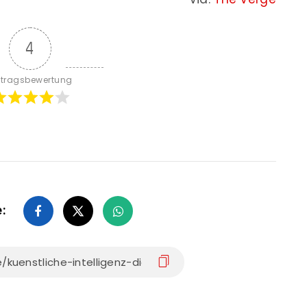
4
itragsbewertung
e: