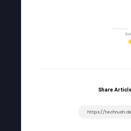
Be
Share Articl