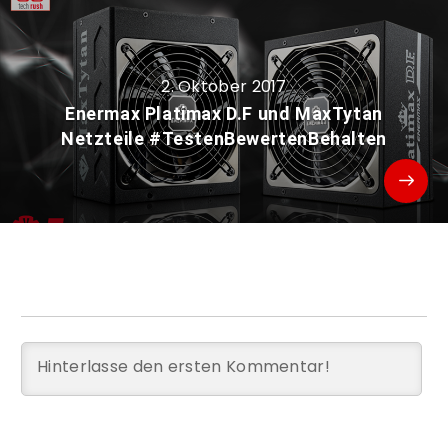
2. Oktober 2017
Enermax Platimax D.F und MaxTytan
Netzteile #TestenBewertenBehalten