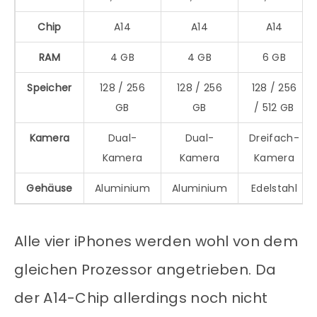
Chip
A14
A14
A14
RAM
4 GB
4 GB
6 GB
Speicher
128 / 256
128 / 256
128 / 256
GB
GB
/ 512 GB
Kamera
Dual-
Dual-
Dreifach-
Kamera
Kamera
Kamera
Gehäuse
Aluminium
Aluminium
Edelstahl
Alle vier iPhones werden wohl von dem
gleichen Prozessor angetrieben. Da
der A14-Chip allerdings noch nicht