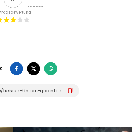
itragsbewertung
e: