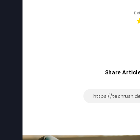
Be
Share Articl