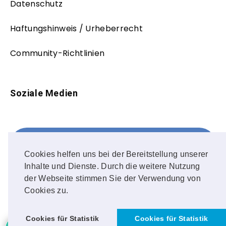
Datenschutz
Haftungshinweis / Urheberrecht
Community-Richtlinien
Soziale Medien
Facebook
FOLLOW ME!
Cookies helfen uns bei der Bereitstellung unserer
Inhalte und Dienste. Durch die weitere Nutzung
Instagram
der Webseite stimmen Sie der Verwendung von
Cookies zu.
OUR PHOTOS!
Cookies für Statistik
Cookies für Statistik