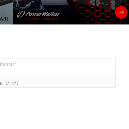
{}
[+]