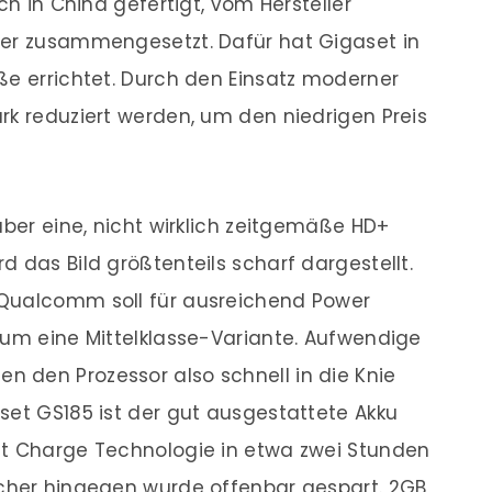
ch in China gefertigt, vom Hersteller
der zusammengesetzt. Dafür hat Gigaset in
ße errichtet. Durch den Einsatz moderner
rk reduziert werden, um den niedrigen Preis
über eine, nicht wirklich zeitgemäße HD+
 das Bild größtenteils scharf dargestellt.
 Qualcomm soll für ausreichend Power
 um eine Mittelklasse-Variante. Aufwendige
 den Prozessor also schnell in die Knie
set GS185 ist der gut ausgestattete Akku
st Charge Technologie in etwa zwei Stunden
icher hingegen wurde offenbar gespart. 2GB