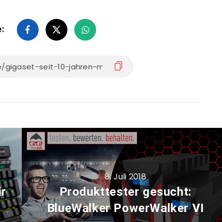
e:
8. Juli 2018
ir
Produkttester gesucht:
BlueWalker PowerWalker VI