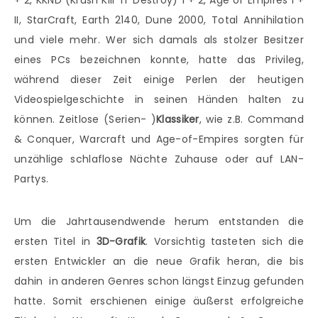
+ 2, KKND (Krush Kill ‘n’ Destroy) 1 + 2, Age of Empires I +
II, StarCraft, Earth 2140, Dune 2000, Total Annihilation
und viele mehr. Wer sich damals als stolzer Besitzer
eines PCs bezeichnen konnte, hatte das Privileg,
während dieser Zeit einige Perlen der heutigen
Videospielgeschichte in seinen Händen halten zu
können. Zeitlose (Serien- )
Klassiker
, wie z.B. Command
& Conquer, Warcraft und Age-of-Empires sorgten für
unzählige schlaflose Nächte Zuhause oder auf LAN-
Partys.
Um die Jahrtausendwende herum entstanden die
ersten Titel in
3D-Grafik
. Vorsichtig tasteten sich die
ersten Entwickler an die neue Grafik heran, die bis
dahin in anderen Genres schon längst Einzug gefunden
hatte. Somit erschienen einige äußerst erfolgreiche