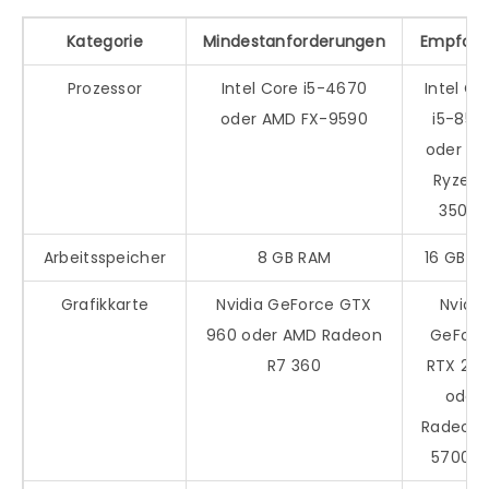
Kategorie
Mindestanforderungen
Empfohl
Prozessor
Intel Core i5-4670
Intel Co
oder AMD FX-9590
i5-850
oder A
Ryzen 
3500X
Arbeitsspeicher
8 GB RAM
16 GB R
Grafikkarte
Nvidia GeForce GTX
Nvidia
960 oder AMD Radeon
GeForc
R7 360
RTX 20
oder
Radeon 
5700 X