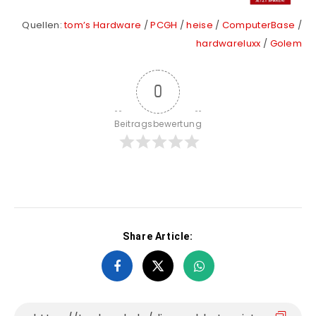
Quellen:
tom’s Hardware
/
PCGH
/
heise
/
ComputerBase
/
hardwareluxx
/
Golem
0
Beitragsbewertung
Share Article: