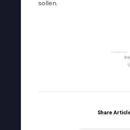
sollen.
Be
Share Articl