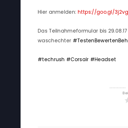
Hier anmelden:
https://goo.gl/3j2v
Das Teilnahmeformular bis 29.08.17 
waschechter
#
TestenBewertenBeh
#
techrush
#
Corsair
#
Headset
Be