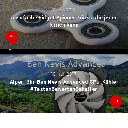
7. Juli 2017
5 einfache Fidget Spinner Tricks, die jeder
lernen kann
10. Juli 2017
Alpenföhn Ben Nevis Advanced CPU-Kühler
#TestenBewertenBehalten