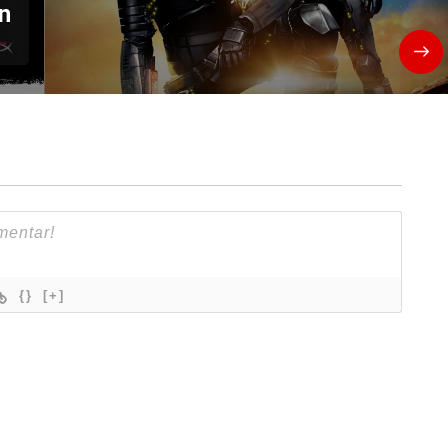
n
{}
[+]