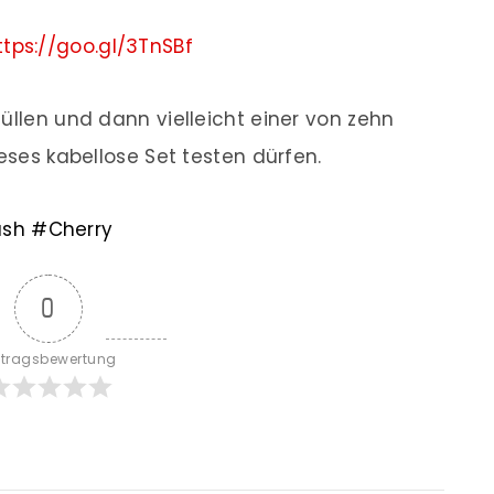
ttps://goo.gl/3TnSBf
üllen und dann vielleicht einer von zehn
ieses kabellose Set testen dürfen.
ush
#
Cherry
0
itragsbewertung