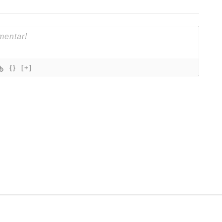
{}
[+]