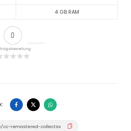
4 GB RAM
0
itragsbewertung
e: