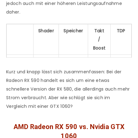
jedoch auch mit einer höheren Leistungsaufnahme
daher.
Shader
Speicher
Takt
TDP
/
Boost
Radeon
2.304
8GB
1469
225
RX 590
DDR5
/
Watt
Kurz und knapp lässt sich zusammenfassen: Bei der
1545
Radeon RX 590 handelt es sich um eine etwas
MHz
schnellere Version der RX 580, die allerdings auch mehr
Strom verbraucht. Aber wie schlägt sie sich im
Radeon
2.304
4/8GB
1257 /
185
Vergleich mit einer GTX 1060?
RX 580
DDR5
1340
Watt
MHz
AMD Radeon RX 590 vs. Nvidia GTX
1060