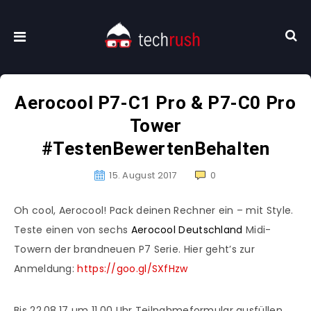
Aerocool P7-C1 Pro & P7-C0 Pro
Tower
#TestenBewertenBehalten
15. August 2017
0
Oh cool, Aerocool! Pack deinen Rechner ein – mit Style.
Teste einen von sechs
Aerocool Deutschland
Midi-
Towern der brandneuen P7 Serie. Hier geht’s zur
Anmeldung:
https://goo.gl/SXfHzw
Bis 22.08.17 um 11.00 Uhr Teilnahmeformular ausfüllen