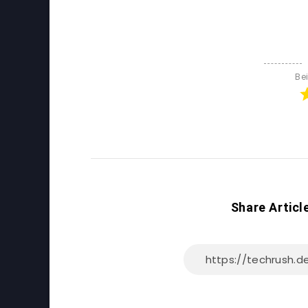
Be
Share Articl