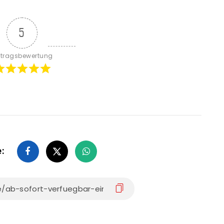
5
itragsbewertung
e: