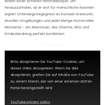
einem bizarr schönen Himmelskörper, um
herauszufinden, ob er sich für menschliche Kolonien
eignet. Unterwegs begegnest du kuriosen Kreaturen,
skurrilen Umgebungen und jeder Menge humorvoller
Momente – ein Abenteuer, das Charme, Witz und
Entdeckerdrang perfekt kombiniert.
Bitte akzeptieren Sie YouTube-Cookies, um
dieses Video abzuspielen. Wenn Sie dies
akzeptieren, greifen Sie auf Inhalte von YouTube
zu, einem Dienst, der von einer externen dritten
Partei bereitgestellt wird.
YouTube privacy policy