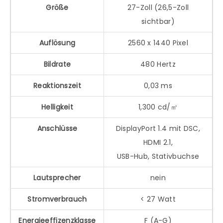
Größe
27-Zoll (26,5-Zoll
sichtbar)
Auflösung
2560 x 1440 Pixel
Bildrate
480 Hertz
Reaktionszeit
0,03 ms
Helligkeit
1,300 cd/㎡
Anschlüsse
DisplayPort 1.4 mit DSC,
HDMI 2.1,
USB-Hub, Stativbuchse
Lautsprecher
nein
Stromverbrauch
< 27 Watt
Energieeffizenzklasse
F (A-G)