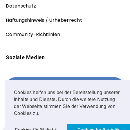
Datenschutz
Haftungshinweis / Urheberrecht
Community-Richtlinien
Soziale Medien
Facebook
FOLLOW ME!
Cookies helfen uns bei der Bereitstellung unserer
Inhalte und Dienste. Durch die weitere Nutzung
Instagram
der Webseite stimmen Sie der Verwendung von
Cookies zu.
OUR PHOTOS!
Cookies für Statistik
Cookies für Statistik