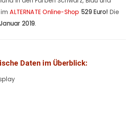
chland in den Farben Schwarz, Blau und
t im
ALTERNATE Online-Shop
529 Euro!
Die
 Januar 2019
.
ische Daten im Überblick:
splay