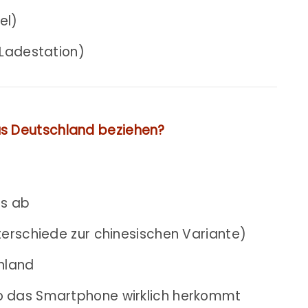
el)
 Ladestation)
us Deutschland beziehen?
os ab
terschiede zur chinesischen Variante)
chland
o das Smartphone wirklich herkommt