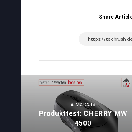
Share Articl
9. Mai 2018
Produkttest: CHERRY MW
4500