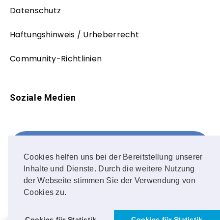
Datenschutz
Haftungshinweis / Urheberrecht
Community-Richtlinien
Soziale Medien
Facebook
FOLLOW ME!
Cookies helfen uns bei der Bereitstellung unserer
Inhalte und Dienste. Durch die weitere Nutzung
Instagram
der Webseite stimmen Sie der Verwendung von
Cookies zu.
OUR PHOTOS!
1
Cookies für Statistik
Cookies für Statistik